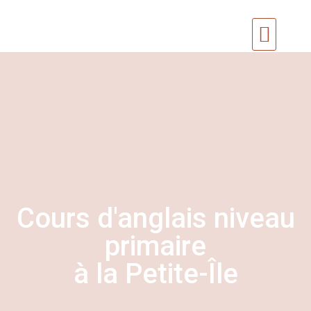
Cours d’angla
Classe d’anglais 2025
Cours d'anglais niveau
primaire
à la Petite-Île