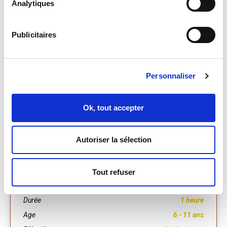
Analytiques
> Découvrir le programme
Publicitaires
Personnaliser
134 Rue Paul Demange
Petite-Île
Ok, tout accepter
Tous les mercredis
Autoriser la sélection
Entre 8h - 12h
Tout refuser
Durée
1 heure
Age
6 - 11 ans