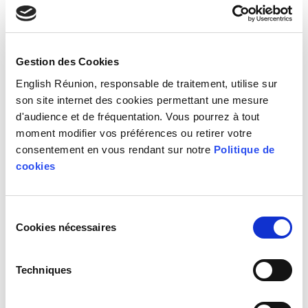
Avec un travail régulier, ne serait-ce que sur un an, les
Gestion des Cookies
résultats peuvent être impressionnants, en termes de
English Réunion, responsable de traitement, utilise sur
connaissance mais aussi au niveau de la confiance de l’élève.
son site internet des cookies permettant une mesure
Pour ceux qui ont un enfant en difficulté ou dissipé, ne vous
d'audience et de fréquentation. Vous pourrez à tout
découragez pas, en apprenant lentement mais sûrement, les
moment modifier vos préférences ou retirer votre
divers obstacles disparaissent progressivement. Les cours
consentement en vous rendant sur notre
Politique de
font délibérément appel à des activités ludiques pour que
cookies
l’enfant apprenne sans s’en rendre compte et en étant
motivé.
Sélection
Cookies nécessaires
du
consentement
Techniques
Programme en PDF