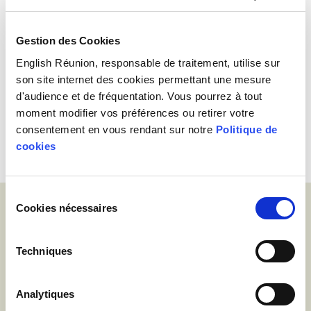
réunion
Gestion des Cookies
Apprendre à parler anglais dans un pays non-anglophone
English Réunion, responsable de traitement, utilise sur
comme la Réunion peut être assez difficile. Là où ceux qui
son site internet des cookies permettant une mesure
apprennent à parler anglais dans les pays anglophones ont
d'audience et de fréquentation. Vous pourrez à tout
beaucoup de ressources à leur disposition telles que la
moment modifier vos préférences ou retirer votre
télévision, la radio, les bibliothèques remplies de livres écrits en
consentement en vous rendant sur notre
Politique de
anglais et de nombreuses occasions de converser, le […]
cookies
Vous désirez davantage d'information?
Sélection
Cookies nécessaires
du
consentement
Réservez vos cours!
Techniques
Contactez-nous
Analytiques