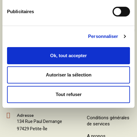
Publicitaires
Cours d’anglais théorique et pratique pour élèves du primaire au
Personnaliser
lycée et adultes.
Ok, tout accepter
Nous contacter
Liens utiles
Autoriser la sélection
Mentions légales
Téléphone
0692 59 57 99
Politique de
confidentialité
Tout refuser
Horaires
Lun - Ven : 8h à 17h
Politique de cookies
Adresse
Conditions générales
134 Rue Paul Demange
de services
97429 Petite-Île
A propos